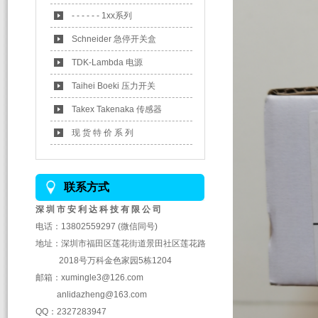
- - - - - - 1xx系列
Schneider 急停开关盒
TDK-Lambda 电源
Taihei Boeki 压力开关
Takex Takenaka 传感器
现 货 特 价 系 列
联系方式
深 圳 市 安 利 达 科 技 有 限 公 司
电话：13802559297 (微信同号)
地址：深圳市福田区莲花街道景田社区莲花路
2018号万科金色家园5栋1204
邮箱：xumingle3@126.com
anlidazheng@163.com
QQ：2327283947